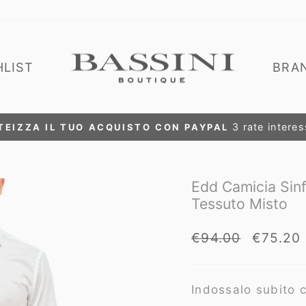
HLIST
BRA
RIVITI E OTTIENI L'ACCESSO VIP ALLE NOSTRE P
Metti
in
pausa
Edd Camicia Sinf
presentazione
Tessuto Misto
Prezzo
Prezzo
€94.00
€75.20
di
scontat
listino
Indossalo subito c