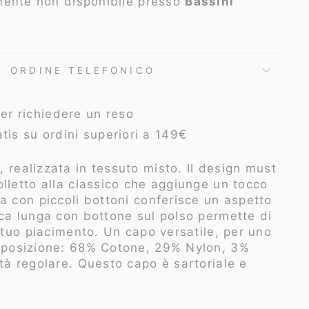
lmente non disponibile presso
Bassini
ORDINE TELEFONICO
per richiedere un reso
tis su ordini superiori a 149€
 realizzata in tessuto misto. Il design must
lletto alla classico che aggiunge un tocco
a con piccoli bottoni conferisce un aspetto
ica lunga con bottone sul polso permette di
a tuo piacimento. Un capo versatile, per uno
posizione: 68% Cotone, 29% Nylon, 3%
ità regolare.
Questo capo è sartoriale e