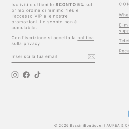
CO
Iscriviti e ottieni lo
SCONTO 5%
sul
primo ordine di minimo 49€ e
Wha
l'accesso VIP alle nostre
promozioni. Lo sconto non è
E-ma
cumulabile.
supp
Con l'iscrizione si accetta la
politica
Tel
sulla privacy
Reca
INSERISCI
ISCRIVITI
LA
TUA
EMAIL
Instagram
Facebook
TikTok
© 2026 BassiniBoutique.it AUREA & CO