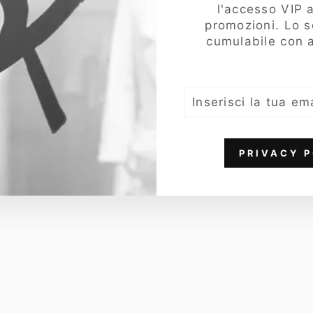
l'accesso VIP a
f
promozioni. Lo 
o
cumulabile con a
n
i
a
U
INSERISCI
o
LA
m
TUA
EMAIL
o
,
PRIVACY P
B
a
s
i
c
,
C
o
ll
e