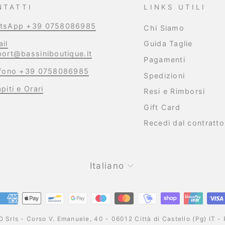
NTATTI
LINKS UTILI
tsApp +39 0758086985
Chi Siamo
il
Guida Taglie
ort@bassiniboutique.it
Pagamenti
efono +39 0758086985
Spedizioni
piti e Orari
Resi e Rimborsi
Gift Card
Recedi dal contratto
Lingua
Italiano
 Srls - Corso V. Emanuele, 40 - 06012 Città di Castello (Pg) I