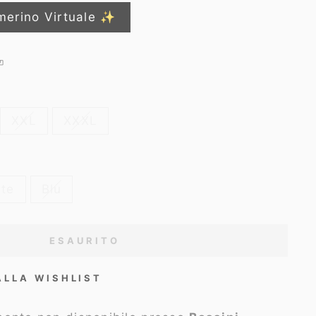
merino Virtuale ✨
XXL
XXXL
ste
Blu
ESAURITO
ALLA WISHLIST