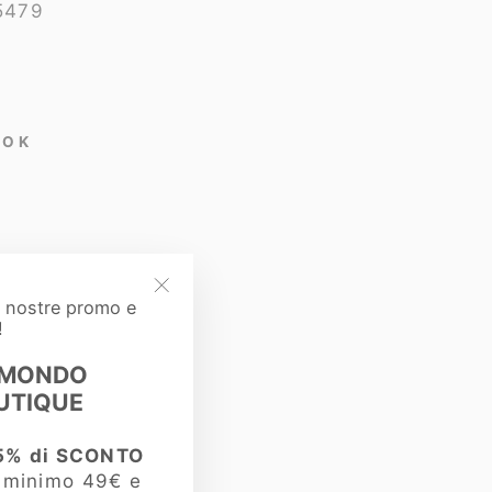
5479
OOK
e nostre promo e
"Chiudi
!
(esc)"
 MONDO
UTIQUE
5% di SCONTO
i minimo 49€ e