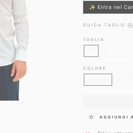
✨ Entra nel Ca
GUIDA TAGLIE
TAGLIA
M
L
XL
COLORE
Bianco
Cele
AGGIUNGI 