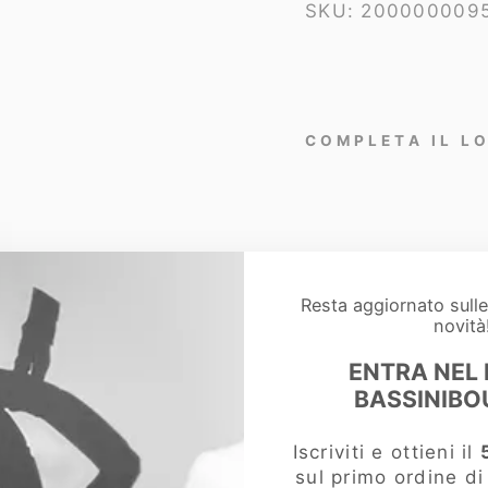
SKU:
200000009
COMPLETA IL L
E
d
d
C
a
Resta aggiornato sull
m
novità
i
c
ENTRA NEL
i
BASSINIBO
a
S
Iscriviti e ottieni il
i
sul primo ordine d
n