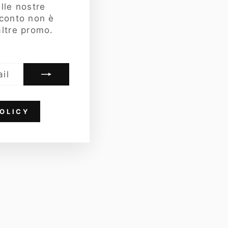
lle nostre
sconto non è
ltre promo.
OLICY