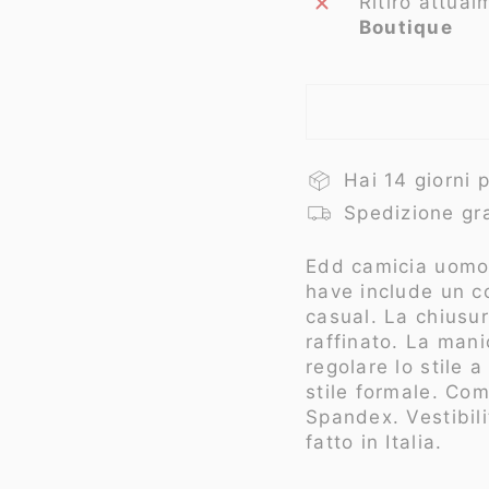
Ritiro attua
Boutique
Hai 14 giorni 
Spedizione gra
Edd
camicia uomo,
have include un co
casual. La chiusur
raffinato. La man
regolare lo stile 
stile formale.
Com
Spandex. Vestibil
fatto in Italia.