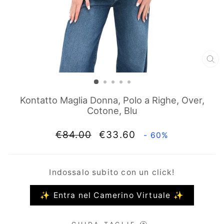
CH
(E
Kontatto Maglia Donna, Polo a Righe, Over,
Cotone, Blu
Prezzo
Prezzo
€84.00
€33.60
- 60%
di
scontato
listino
Indossalo subito con un click!
✨ Entra nel Camerino Virtuale ✨