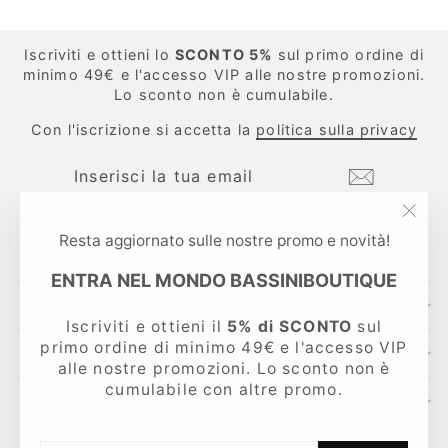
Iscriviti e ottieni lo
SCONTO 5%
sul primo ordine di
minimo 49€ e l'accesso VIP alle nostre promozioni.
Lo sconto non è cumulabile.
Con l'iscrizione si accetta la
politica sulla privacy
INSERISCI
ISCRIVITI
LA
TUA
EMAIL
"Chi
Instagram
Facebook
TikTok
Resta aggiornato sulle nostre promo e novità!
(esc
ENTRA NEL MONDO BASSINIBOUTIQUE
CONTATTI
Iscriviti e ottieni il
5% di SCONTO
sul
primo ordine di minimo 49€ e l'accesso VIP
LINKS UTILI
alle nostre promozioni. Lo sconto non è
cumulabile con altre promo.
AREA LEGALE
Lingua
Italiano