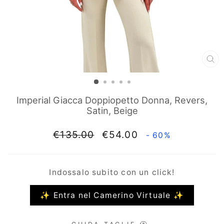
CH
(E
Imperial Giacca Doppiopetto Donna, Revers,
Satin, Beige
Prezzo
Prezzo
€135.00
€54.00
- 60%
di
scontato
listino
Indossalo subito con un click!
✨ Entra nel Camerino Virtuale ✨