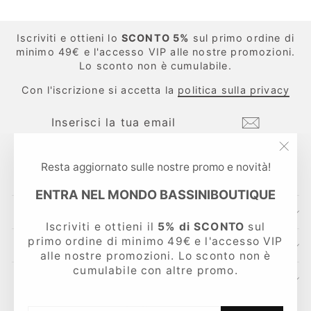
Iscriviti e ottieni lo
SCONTO 5%
sul primo ordine di
minimo 49€ e l'accesso VIP alle nostre promozioni.
Lo sconto non è cumulabile.
Con l'iscrizione si accetta la
politica sulla privacy
INSERISCI
ISCRIVITI
LA
TUA
EMAIL
"Chi
Instagram
Facebook
TikTok
Resta aggiornato sulle nostre promo e novità!
(esc
ENTRA NEL MONDO BASSINIBOUTIQUE
CONTATTI
Iscriviti e ottieni il
5% di SCONTO
sul
primo ordine di minimo 49€ e l'accesso VIP
LINKS UTILI
alle nostre promozioni. Lo sconto non è
cumulabile con altre promo.
AREA LEGALE
Lingua
Italiano