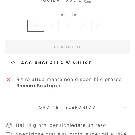
GUIDA TAGLIE
TAGLIA
XS
S
M
L
XL
ESAURITO
AGGIUNGI ALLA WISHLIST
Ritiro attualmente non disponibile presso
Bassini Boutique
ORDINE TELEFONICO
Hai 14 giorni per richiedere un reso
Spedizione gratis su ordini superiori a 149€