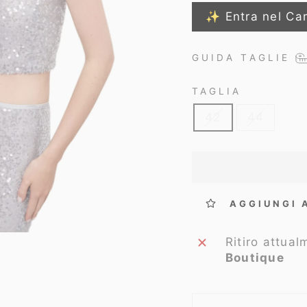
✨ Entra nel Ca
GUIDA TAGLIE
TAGLIA
42
44
AGGIUNGI 
Ritiro attua
Boutique