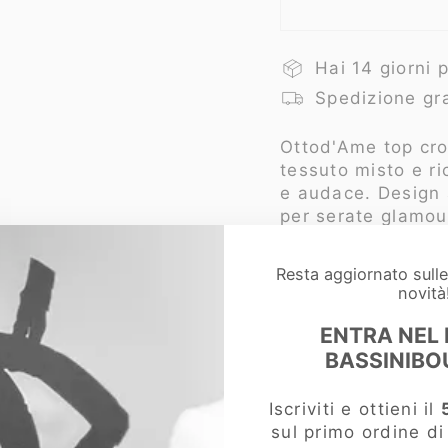
Hai 14 giorni 
Spedizione gra
Ottod'Ame t
op cro
tessuto misto e ric
e audace. Design a
per serate glamour
Composizione:
95
Resta aggiornato sull
SKU:
200000013
novità
Codice Prodotto: 
ENTRA NEL
BASSINIBO
Iscriviti e ottieni il
sul primo ordine d
COMPLETA IL L