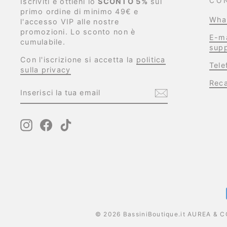
CO
Iscriviti e ottieni lo
SCONTO 5%
sul
primo ordine di minimo 49€ e
Wha
l'accesso VIP alle nostre
promozioni. Lo sconto non è
E-ma
cumulabile.
supp
Con l'iscrizione si accetta la
politica
Tel
sulla privacy
Reca
INSERISCI
ISCRIVITI
LA
TUA
EMAIL
Instagram
Facebook
TikTok
© 2026 BassiniBoutique.it AUREA & CO