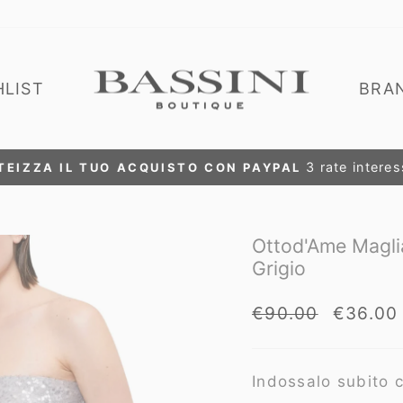
HLIST
BRA
ISCRIVITI E OTTIENI L'ACCESSO VIP ALLE NOSTRE
Metti
in
pausa
Ottod'Ame Maglia
presentazione
Grigio
Prezzo
Prezzo
€90.00
€36.00
di
scontat
listino
Indossalo subito c