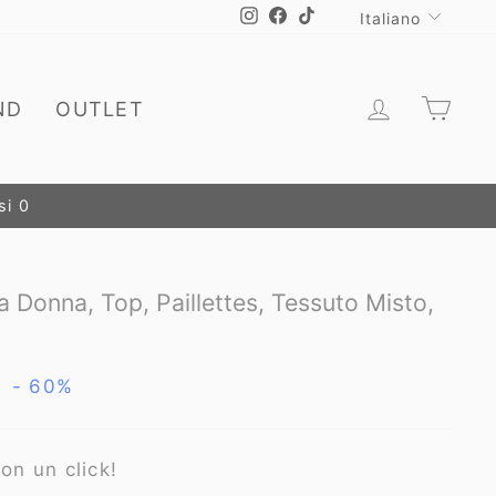
Lingua
Instagram
Facebook
TikTok
Italiano
Accedi
Carr
ND
OUTLET
 PROMO
 Donna, Top, Paillettes, Tessuto Misto,
- 60%
o
on un click!