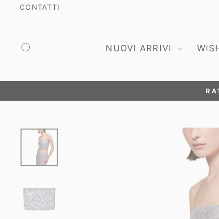
Vai
CONTATTI
direttamente
ai
contenuti
Cerca
NUOVI ARRIVI
WIS