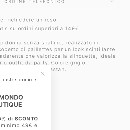
ORDINE TELEFONICO
per richiedere un reso
tis su ordini superiori a 149€
p donna senza spalline, realizzato in
operto di paillettes per un look scintillante
derente che valorizza la silhouette, ideale
 o outfit da party. Colore grigio.
% poliestere, 5% elastan.
e nostre promo e
"Chiudi
4758
!
(esc)"
clvtt9167
 MONDO
UTIQUE
5% di SCONTO
i minimo 49€ e
OOK