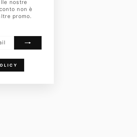
lle nostre
sconto non è
ltre promo.
OLICY