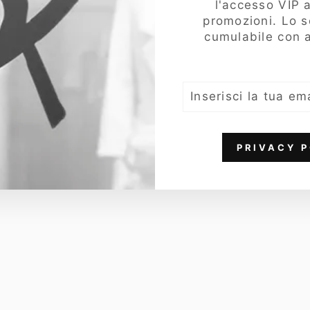
l'accesso VIP a
promozioni. Lo 
Ott
cumulabile con a
od'
Am
e
Ma
INSERISCI
LA
gli
TUA
a
EMAIL
Do
nn
PRIVACY P
a,
To
p,
Pai
llet
tes
,
Te
ssu
to