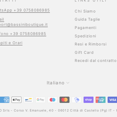
NTATTI
LINKS UTILI
tsApp +39 0758086985
Chi Siamo
il
Guida Taglie
ort@bassiniboutique.it
Pagamenti
efono +39 0758086985
Spedizioni
piti e Orari
Resi e Rimborsi
Gift Card
Recedi dal contratto
Lingua
Italiano
 Srls - Corso V. Emanuele, 40 - 06012 Città di Castello (Pg) I