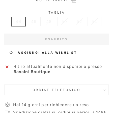
GUIDA TAGLIE
TAGLIA
44
46
48
50
52
54
ESAURITO
AGGIUNGI ALLA WISHLIST
Ritiro attualmente non disponibile presso
Bassini Boutique
ORDINE TELEFONICO
Hai 14 giorni per richiedere un reso
Spedizione gratis su ordini superiori a 149€