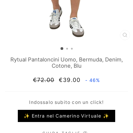
CH
(E
Rytual Pantaloncini Uomo, Bermuda, Denim,
Cotone, Blu
Prezzo
Prezzo
€72.00
€39.00
- 46%
di
scontato
listino
Indossalo subito con un click!
✨ Entra nel Camerino Virtuale ✨