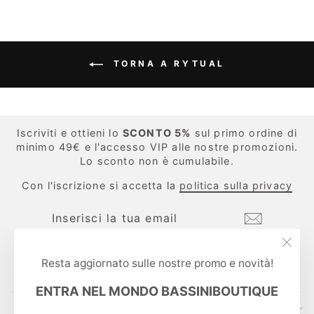
TORNA A RYTUAL
Iscriviti e ottieni lo
SCONTO 5%
sul primo ordine di
minimo 49€ e l'accesso VIP alle nostre promozioni.
Lo sconto non è cumulabile.
Con l'iscrizione si accetta la
politica sulla privacy
INSERISCI
ISCRIVITI
LA
TUA
EMAIL
"Chi
Instagram
Facebook
TikTok
Resta aggiornato sulle nostre promo e novità!
(esc
ENTRA NEL MONDO BASSINIBOUTIQUE
CONTATTI