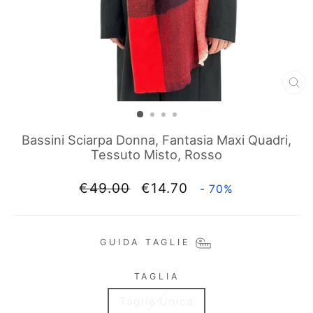
CH
(E
Bassini Sciarpa Donna, Fantasia Maxi Quadri,
Tessuto Misto, Rosso
Prezzo
Prezzo
€49.00
€14.70
- 70%
di
scontato
listino
GUIDA TAGLIE
TAGLIA
Taglia Unica