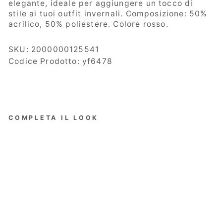
elegante, ideale per aggiungere un tocco di
stile ai tuoi outfit invernali. Composizione: 50%
acrilico, 50% poliestere. Colore rosso.
SKU:
2000000125541
Codice Prodotto: yf6478
COMPLETA IL LOOK
Bassi
ni
Sciar
pa
Donn
a,
Fant
asia
Maxi