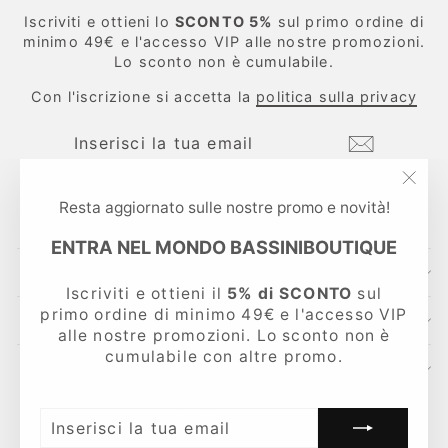
Iscriviti e ottieni lo
SCONTO 5%
sul primo ordine di
minimo 49€ e l'accesso VIP alle nostre promozioni.
Lo sconto non è cumulabile.
Con l'iscrizione si accetta la
politica sulla privacy
INSERISCI
ISCRIVITI
LA
TUA
EMAIL
"Chi
Instagram
Facebook
TikTok
Resta aggiornato sulle nostre promo e novità!
(esc
ENTRA NEL MONDO BASSINIBOUTIQUE
CONTATTI
Iscriviti e ottieni il
5% di SCONTO
sul
primo ordine di minimo 49€ e l'accesso VIP
LINKS UTILI
alle nostre promozioni. Lo sconto non è
cumulabile con altre promo.
AREA LEGALE
Lingua
Italiano
INSERISCI
LA