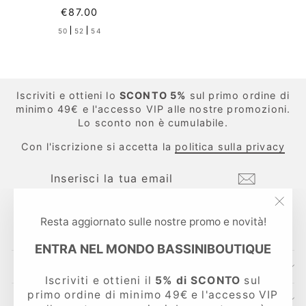
€87.00
TAGLIA
50
52
54
Iscriviti e ottieni lo
SCONTO 5%
sul primo ordine di
minimo 49€ e l'accesso VIP alle nostre promozioni.
Lo sconto non è cumulabile.
Con l'iscrizione si accetta la
politica sulla privacy
INSERISCI
ISCRIVITI
LA
TUA
EMAIL
"Chi
Instagram
Facebook
TikTok
Resta aggiornato sulle nostre promo e novità!
(esc
ENTRA NEL MONDO BASSINIBOUTIQUE
CONTATTI
Iscriviti e ottieni il
5% di SCONTO
sul
primo ordine di minimo 49€ e l'accesso VIP
LINKS UTILI