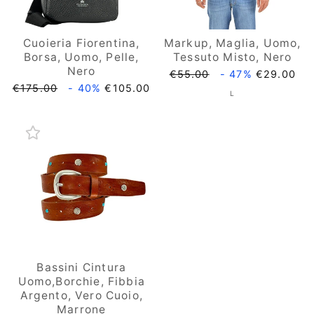
Cuoieria Fiorentina,
Markup, Maglia, Uomo,
Borsa, Uomo, Pelle,
Tessuto Misto, Nero
Nero
Prezzo
Prezzo
€55.00
- 47%
€29.00
di
scontato
Prezzo
Prezzo
€175.00
- 40%
€105.00
TAGLIA
L
listino
di
scontato
listino
Bassini Cintura
Uomo,Borchie, Fibbia
Argento, Vero Cuoio,
Marrone