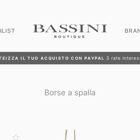
HLIST
BRA
RIVITI E OTTIENI L'ACCESSO VIP ALLE NOSTRE P
Metti
in
pausa
presentazione
Borse a spalla