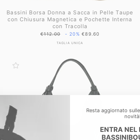
Bassini Borsa Donna a Sacca in Pelle Taupe
con Chiusura Magnetica e Pochette Interna
con Tracolla
Prezzo
Prezzo
€112.00
- 20%
€89.60
di
scontato
TAGLIA
TAGLIA UNICA
listino
Resta aggiornato sull
novità
ENTRA NEL
BASSINIBO