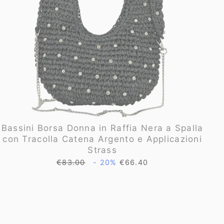
Bassini Borsa Donna in Raffia Nera a Spalla
con Tracolla Catena Argento e Applicazioni
Strass
Prezzo
Prezzo
€83.00
- 20%
€66.40
di
scontato
listino