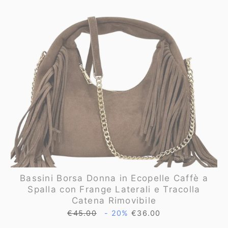
Bassini Borsa Donna in Ecopelle Caffè a
Spalla con Frange Laterali e Tracolla
Catena Rimovibile
Prezzo
Prezzo
€45.00
- 20%
€36.00
di
scontato