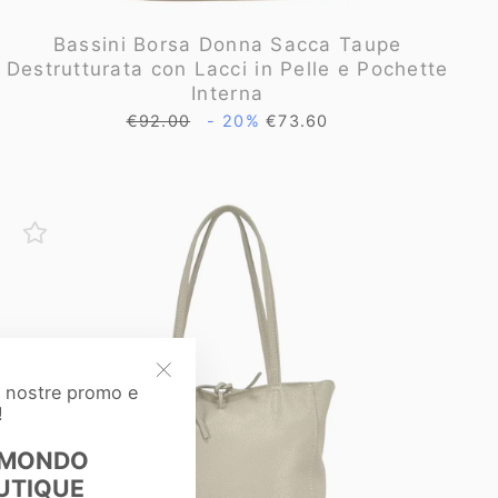
Bassini Borsa Donna Sacca Taupe
Destrutturata con Lacci in Pelle e Pochette
Interna
Prezzo
Prezzo
€92.00
- 20%
€73.60
di
scontato
listino
e nostre promo e
"Chiudi
!
(esc)"
 MONDO
UTIQUE