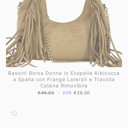
Bassini Borsa Donna in Ecopelle Albicocca
a Spalla con Frange Laterali e Tracolla
Catena Rimovibile
Prezzo
Prezzo
€45.00
- 20%
€36.00
di
scontato
listino