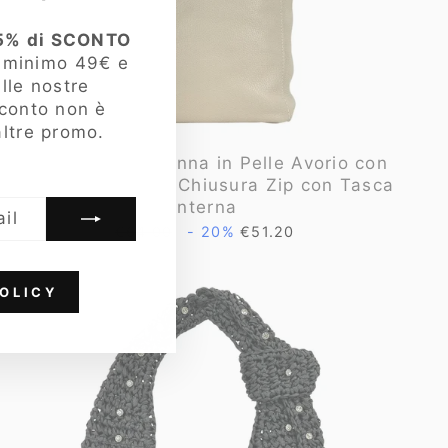
5% di SCONTO
i minimo 49€ e
lle nostre
sconto non è
ltre promo.
Bassini Borsa Donna in Pelle Avorio con
Manici Tracolla e Chiusura Zip con Tasca
Interna
Prezzo
Prezzo
€64.00
- 20%
€51.20
di
scontato
listino
OLICY