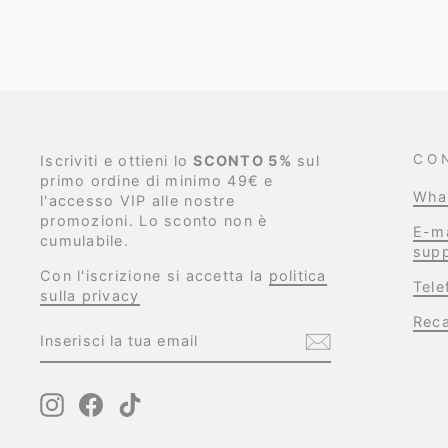
listino
CO
Iscriviti e ottieni lo
SCONTO 5%
sul
primo ordine di minimo 49€ e
Wha
l'accesso VIP alle nostre
promozioni. Lo sconto non è
E-ma
cumulabile.
supp
Con l'iscrizione si accetta la
politica
Tel
sulla privacy
Reca
INSERISCI
ISCRIVITI
LA
TUA
EMAIL
Instagram
Facebook
TikTok