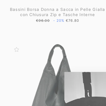
Bassini Borsa Donna a Sacca in Pelle Gialla
con Chiusura Zip e Tasche Interne
Prezzo
Prezzo
€96.00
- 20%
€76.80
di
scontato
listino