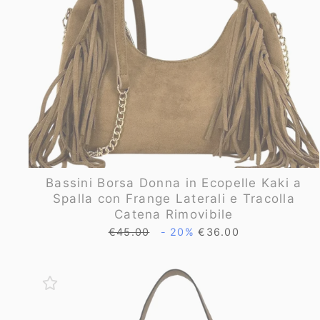
Bassini Borsa Donna in Ecopelle Kaki a
Spalla con Frange Laterali e Tracolla
Catena Rimovibile
Prezzo
Prezzo
€45.00
- 20%
€36.00
di
scontato
listino