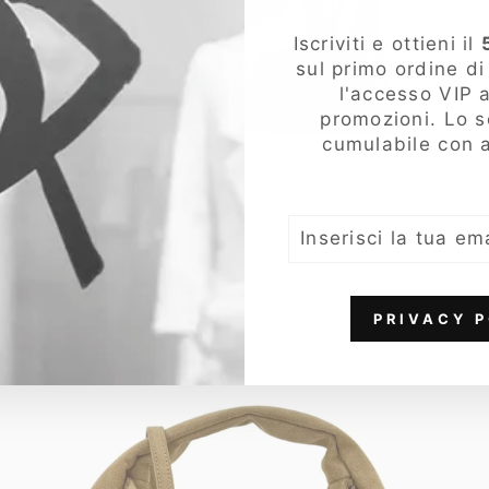
Iscriviti e ottieni il
sul primo ordine d
l'accesso VIP a
promozioni. Lo 
cumulabile con a
Bassini Borsa Donna a Sacca in Pelle Nera
con Spallaccio e Chiusura Zip con Tasche
INSERISCI
Interne
LA
Prezzo
Prezzo
€96.00
- 20%
€76.80
TUA
di
scontato
EMAIL
listino
PRIVACY P