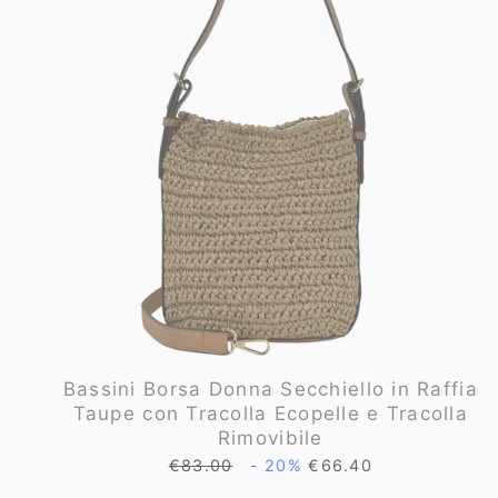
Bassini Borsa Donna Secchiello in Raffia
Taupe con Tracolla Ecopelle e Tracolla
Rimovibile
Prezzo
Prezzo
€83.00
- 20%
€66.40
di
scontato